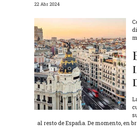
22 Abr 2024
C
d
m
L
c
s
al resto de España. De momento, en br