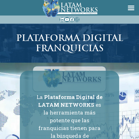
Saltar
LinkedIn
YouTube
Facebook
Instagram
al
contenido
PLATAFORMA DIGITAL
FRANQUICIAS
La
Plataforma Digital de
LATAM NETWORKS
es
la herramienta más
potente que las
franquicias tienen para
la búsqueda de