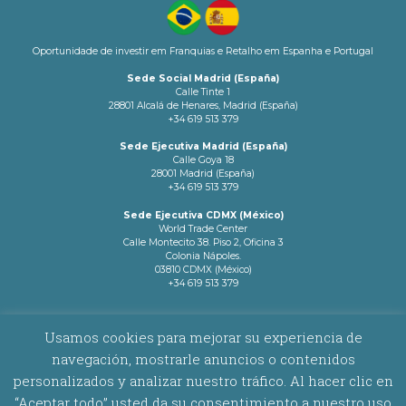
Oportunidade de investir em Franquias e Retalho em Espanha e Portugal
Sede Social Madrid (España)
Calle Tinte 1
28801 Alcalá de Henares, Madrid (España)
+34 619 513 379
Sede Ejecutiva Madrid (España)
Calle Goya 18
28001 Madrid (España)
+34 619 513 379
Sede Ejecutiva CDMX (México)
World Trade Center
Calle Montecito 38. Piso 2, Oficina 3
Colonia Nápoles.
03810 CDMX (México)
+34 619 513 379
info@latamnetworks.es
Usamos cookies para mejorar su experiencia de
navegación, mostrarle anuncios o contenidos
AVISO LEGAL
|
POLÍTICA DE COOKIES
personalizados y analizar nuestro tráfico. Al hacer clic en
“Aceptar todo” usted da su consentimiento a nuestro uso
Copyright © 2026 Latam Networks. Todos los derechos reservados.