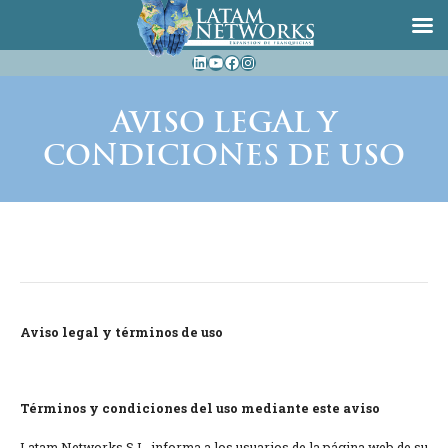
Saltar
LinkedIn
YouTube
Facebook
Instagram
al
contenido
AVISO LEGAL Y
CONDICIONES DE USO
Aviso legal y términos de uso
Términos y condiciones del uso mediante este aviso
Latam Networks S.L. informa a los usuarios de la página web de su