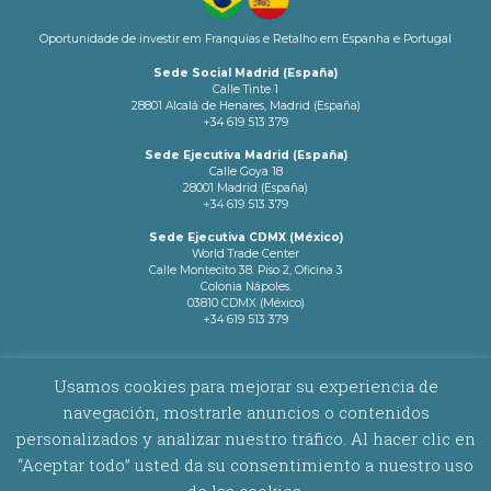
Oportunidade de investir em Franquias e Retalho em Espanha e Portugal
Sede Social Madrid (España)
Calle Tinte 1
28801 Alcalá de Henares, Madrid (España)
+34 619 513 379
Sede Ejecutiva Madrid (España)
Calle Goya 18
28001 Madrid (España)
+34 619 513 379
Sede Ejecutiva CDMX (México)
World Trade Center
Calle Montecito 38. Piso 2, Oficina 3
Colonia Nápoles.
03810 CDMX (México)
+34 619 513 379
info@latamnetworks.es
Usamos cookies para mejorar su experiencia de
navegación, mostrarle anuncios o contenidos
AVISO LEGAL
|
POLÍTICA DE COOKIES
personalizados y analizar nuestro tráfico. Al hacer clic en
“Aceptar todo” usted da su consentimiento a nuestro uso
Copyright © 2026 Latam Networks. Todos los derechos reservados.
de las cookies.