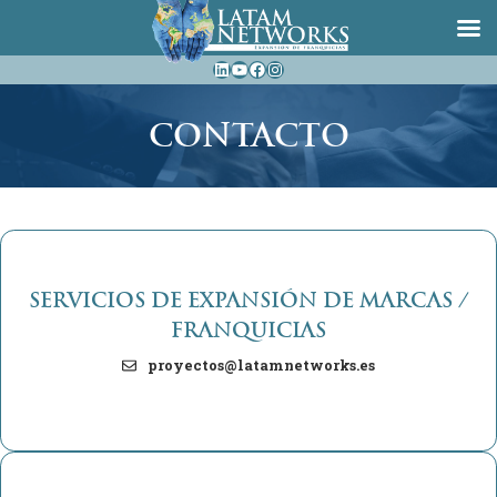
Saltar
LinkedIn
YouTube
Facebook
Instagram
al
contenido
CONTACTO
SERVICIOS DE EXPANSIÓN DE MARCAS /
FRANQUICIAS
proyectos@latamnetworks.es