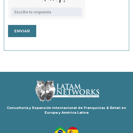
Solve
the
math
problem
shown
in
the
image
to
continue.
Consultoría y Expansión Internacional de Franquicias & Retail en
Europa y América Latina