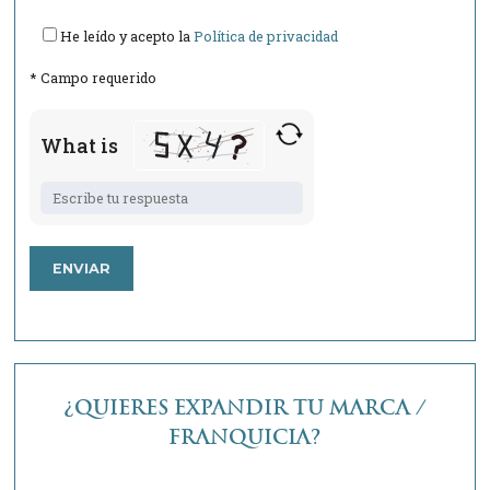
He leído y acepto la
Política de privacidad
* Campo requerido
What is
Solve
the
math
problem
shown
in
the
image
to
continue.
¿QUIERES EXPANDIR TU MARCA /
FRANQUICIA?