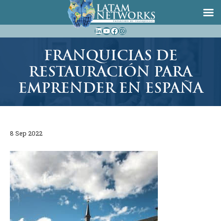
Saltar
LinkedIn
YouTube
Facebook
Instagram
al
contenido
FRANQUICIAS DE
RESTAURACIÓN PARA
EMPRENDER EN ESPAÑA
8 Sep 2022