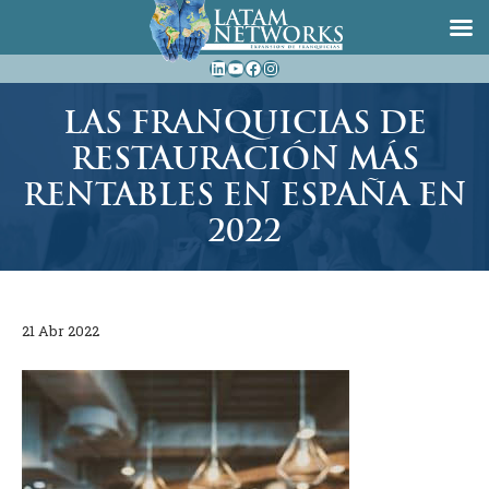
Saltar
LinkedIn
YouTube
Facebook
Instagram
al
contenido
LAS FRANQUICIAS DE
RESTAURACIÓN MÁS
RENTABLES EN ESPAÑA EN
2022
21 Abr 2022