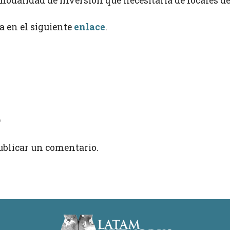
 modalidad de inversión que necesitaría de locales 
a en el siguiente
enlace
.
o
ublicar un comentario.