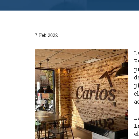
7 Feb 2022
L
E
p
d
p
e
a
L
L
e