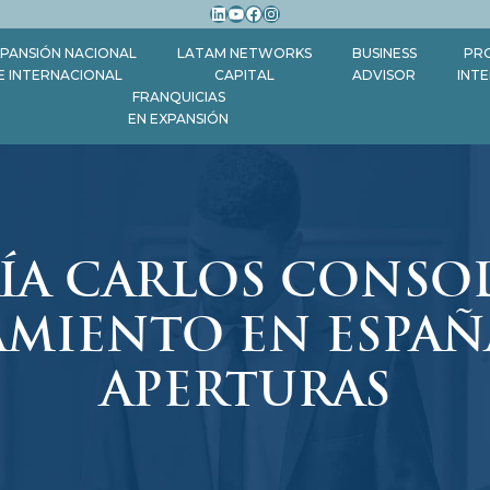
LinkedIn
YouTube
Facebook
Instagram
PANSIÓN NACIONAL
LATAM NETWORKS
BUSINESS
PR
E INTERNACIONAL
CAPITAL
ADVISOR
INT
FRANQUICIAS
EN EXPANSIÓN
ÍA CARLOS CONSO
AMIENTO EN ESPAÑ
APERTURAS