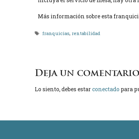
incluya el servicio de mesa, hay otra
Más información sobre esta franquici
Etiquetas
franquicias
,
rentabilidad
Deja un comentari
Lo siento, debes estar
conectado
para p