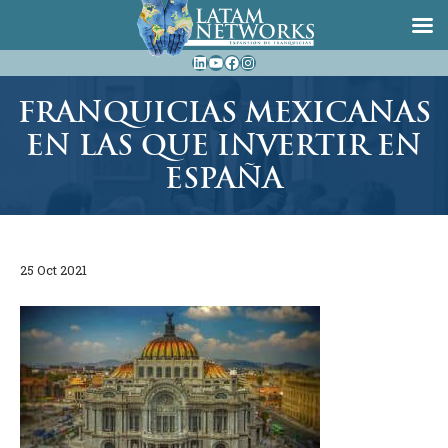
Saltar
LinkedIn
YouTube
Facebook
Instagram
al
contenido
FRANQUICIAS MEXICANAS
EN LAS QUE INVERTIR EN
ESPAÑA
25 Oct 2021