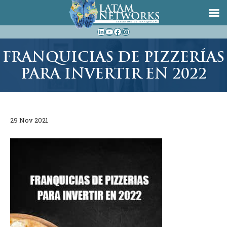
Saltar
LinkedIn
YouTube
Facebook
Instagram
al
contenido
FRANQUICIAS DE PIZZERÍAS
PARA INVERTIR EN 2022
29 Nov 2021