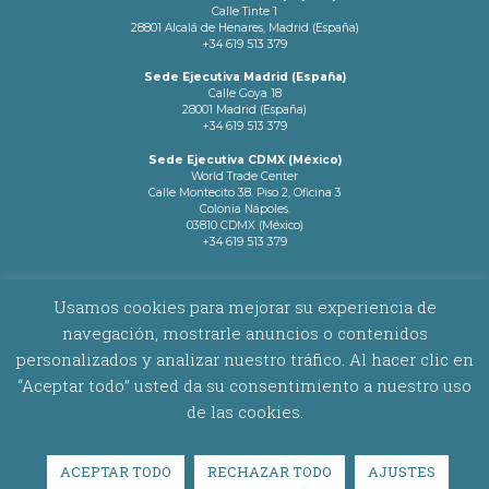
Calle Tinte 1
28801 Alcalá de Henares, Madrid (España)
+34 619 513 379
Sede Ejecutiva Madrid (España)
Calle Goya 18
28001 Madrid (España)
+34 619 513 379
Sede Ejecutiva CDMX (México)
World Trade Center
Calle Montecito 38. Piso 2, Oficina 3
Colonia Nápoles.
03810 CDMX (México)
+34 619 513 379
info@latamnetworks.es
Usamos cookies para mejorar su experiencia de
navegación, mostrarle anuncios o contenidos
AVISO LEGAL
|
POLÍTICA DE COOKIES
personalizados y analizar nuestro tráfico. Al hacer clic en
“Aceptar todo” usted da su consentimiento a nuestro uso
Copyright © 2026 Latam Networks. Todos los derechos reservados.
de las cookies.
ACEPTAR TODO
RECHAZAR TODO
AJUSTES