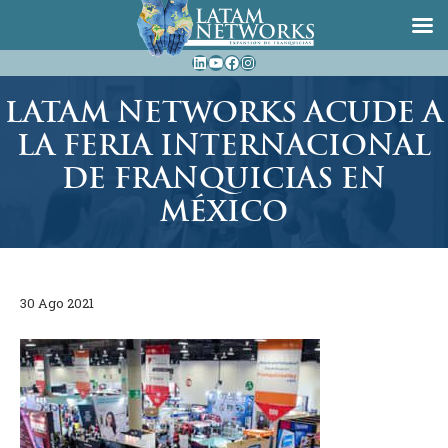
Saltar
LinkedIn
YouTube
Facebook
Instagram
al
contenido
LATAM NETWORKS ACUDE A
LA FERIA INTERNACIONAL
DE FRANQUICIAS EN
MÉXICO
30 Ago 2021