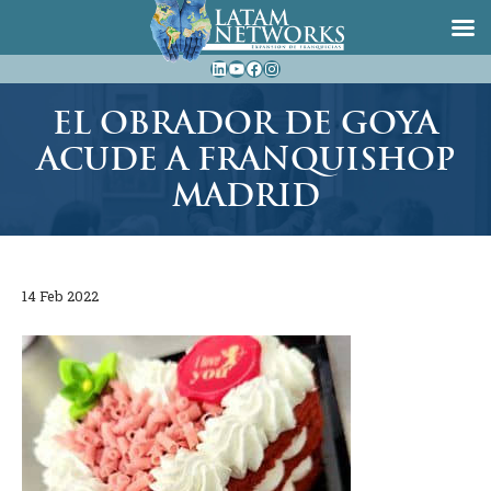
Saltar
LinkedIn
YouTube
Facebook
Instagram
al
contenido
EL OBRADOR DE GOYA
ACUDE A FRANQUISHOP
MADRID
14 Feb 2022