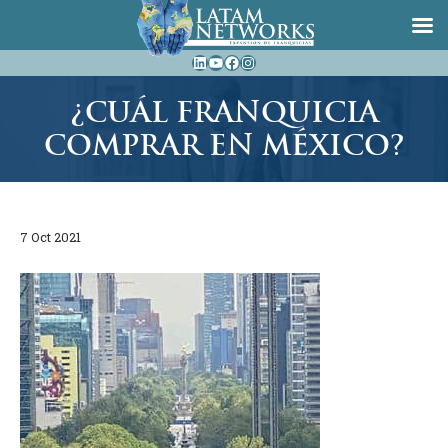
Saltar
LinkedIn
YouTube
Facebook
Instagram
al
contenido
¿CUÁL FRANQUICIA
COMPRAR EN MÉXICO?
7 Oct 2021