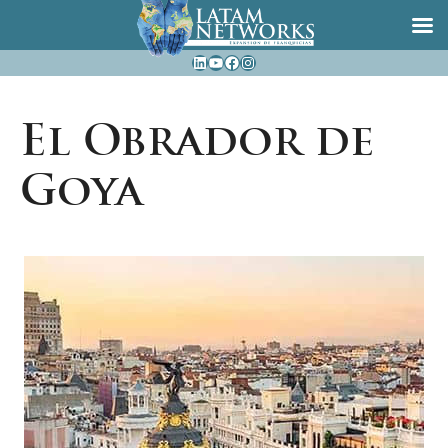
Saltar
LinkedIn
YouTube
Facebook
Instagram
al
contenido
El Obrador de
Goya