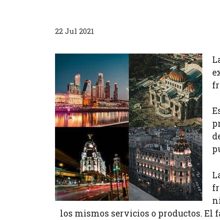
22 Jul 2021
L
e
f
E
p
d
p
L
f
n
los mismos servicios o productos. El