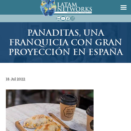
Saltar
LinkedIn
YouTube
Facebook
Instagram
al
contenido
PANADITAS, UNA
FRANQUICIA CON GRAN
PROYECCIÓN EN ESPAÑA
18 Jul 2022