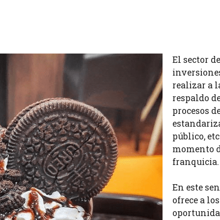
El sector d
inversione
realizar a 
respaldo d
procesos d
estandariz
público, et
momento de
franquicia.
En este sen
ofrece a l
oportunidad