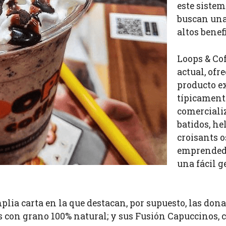
este siste
buscan una
altos benef
Loops & Co
actual, ofr
producto ex
típicament
comercializ
batidos, he
croisants o
emprendedo
una fácil g
plia carta en la que destacan, por supuesto, las don
 con grano 100% natural; y sus Fusión Capuccinos, 