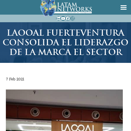
Saltar
LinkedIn
YouTube
Facebook
Instagram
al
contenido
LAOOAL FUERTEVENTURA
CONSOLIDA EL LIDERAZGO
DE LA MARCA EL SECTOR
7 Feb 2021