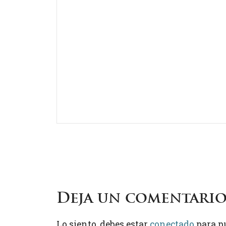
Deja un comentari
Lo siento, debes estar
conectado
para p