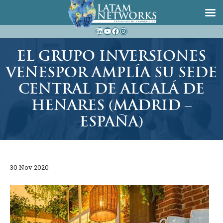
Saltar
LinkedIn
YouTube
Facebook
Instagram
al
contenido
EL GRUPO INVERSIONES
VENESPOR AMPLÍA SU SEDE
CENTRAL DE ALCALÁ DE
HENARES (MADRID –
ESPAÑA)
30 Nov 2020