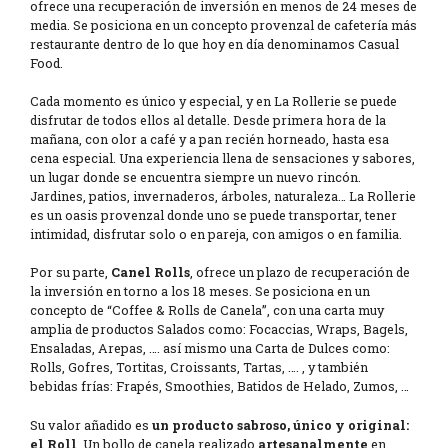
ofrece una recuperación de inversión en menos de 24 meses de
media. Se posiciona en un concepto provenzal de cafetería más
restaurante dentro de lo que hoy en día denominamos Casual
Food.
Cada momento es único y especial, y en La Rollerie se puede
disfrutar de todos ellos al detalle. Desde primera hora de la
mañana, con olor a café y a pan recién horneado, hasta esa
cena especial. Una experiencia llena de sensaciones y sabores,
un lugar donde se encuentra siempre un nuevo rincón.
Jardines, patios, invernaderos, árboles, naturaleza… La Rollerie
es un oasis provenzal donde uno se puede transportar, tener
intimidad, disfrutar solo o en pareja, con amigos o en familia.
Por su parte,
Canel Rolls
, ofrece un plazo de recuperación de
la inversión en torno a los 18 meses. Se posiciona en un
concepto de “Coffee & Rolls de Canela”, con una carta muy
amplia de productos Salados como: Focaccias, Wraps, Bagels,
Ensaladas, Arepas, …. así mismo una Carta de Dulces como:
Rolls, Gofres, Tortitas, Croissants, Tartas, …. , y también
bebidas frías: Frapés, Smoothies, Batidos de Helado, Zumos, …
Su valor añadido es
un producto sabroso, único y original:
el Roll
. Un bollo de canela realizado
artesanalmente
en