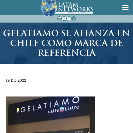
Saltar
LinkedIn
YouTube
Facebook
Instagram
al
contenido
GELATIAMO SE AFIANZA EN
CHILE COMO MARCA DE
REFERENCIA
19 Dic 2022