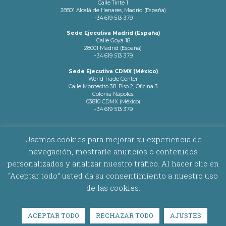
Calle Tinte 1
28801 Alcalá de Henares, Madrid (España)
+34 619 513 379
Sede Ejecutiva Madrid (España)
Calle Goya 18
28001 Madrid (España)
+34 619 513 379
Sede Ejecutiva CDMX (México)
World Trade Center
Calle Montecito 38. Piso 2, Oficina 3
Colonia Nápoles.
03810 CDMX (México)
+34 619 513 379
info@latamnetworks.es
Usamos cookies para mejorar su experiencia de
navegación, mostrarle anuncios o contenidos
AVISO LEGAL
|
POLÍTICA DE COOKIES
personalizados y analizar nuestro tráfico. Al hacer clic en
“Aceptar todo” usted da su consentimiento a nuestro uso
Copyright © 2026 Latam Networks. Todos los derechos reservados.
de las cookies.
ACEPTAR TODO
RECHAZAR TODO
AJUSTES