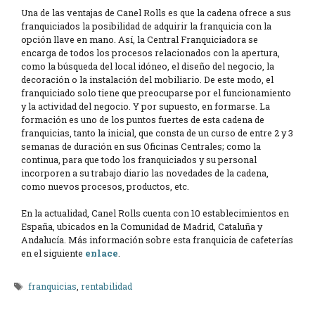
Una de las ventajas de Canel Rolls es que la cadena ofrece a sus
franquiciados la posibilidad de adquirir la franquicia con la
opción llave en mano. Así, la Central Franquiciadora se
encarga de todos los procesos relacionados con la apertura,
como la búsqueda del local idóneo, el diseño del negocio, la
decoración o la instalación del mobiliario. De este modo, el
franquiciado solo tiene que preocuparse por el funcionamiento
y la actividad del negocio. Y por supuesto, en formarse. La
formación es uno de los puntos fuertes de esta cadena de
franquicias, tanto la inicial, que consta de un curso de entre 2 y 3
semanas de duración en sus Oficinas Centrales; como la
continua, para que todo los franquiciados y su personal
incorporen a su trabajo diario las novedades de la cadena,
como nuevos procesos, productos, etc.
En la actualidad, Canel Rolls cuenta con 10 establecimientos en
España, ubicados en la Comunidad de Madrid, Cataluña y
Andalucía. Más información sobre esta franquicia de cafeterías
en el siguiente
enlace
.
Etiquetas
franquicias
,
rentabilidad