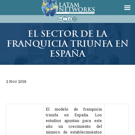
Saltar
LinkedIn
YouTube
Facebook
Instagram
al
contenido
EL SECTOR DE LA
FRANQUICIA TRIUNFA EN
ESPAÑA
2 Nov 2018
El modelo de franquicia
triunfa en España. Los
estudios apuntan para este
año un crecimiento del
número de establecimientos