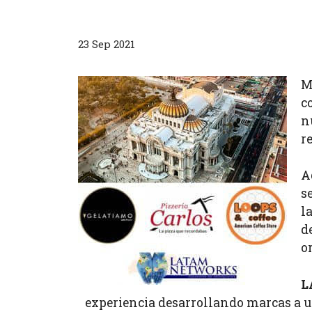
23 Sep 2021
M
c
n
r
A
se
l
d
o
L
experiencia desarrollando marcas a un