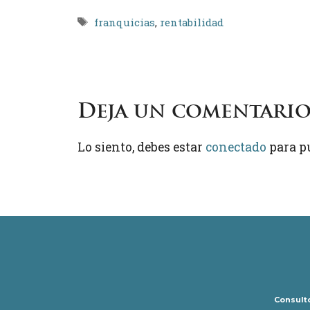
Etiquetas
franquicias
,
rentabilidad
Deja un comentari
Lo siento, debes estar
conectado
para p
Consulto