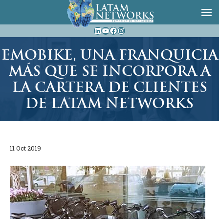
Saltar
LinkedIn
YouTube
Facebook
Instagram
al
contenido
EMOBIKE, UNA FRANQUICIA
MÁS QUE SE INCORPORA A
LA CARTERA DE CLIENTES
DE LATAM NETWORKS
11 Oct 2019