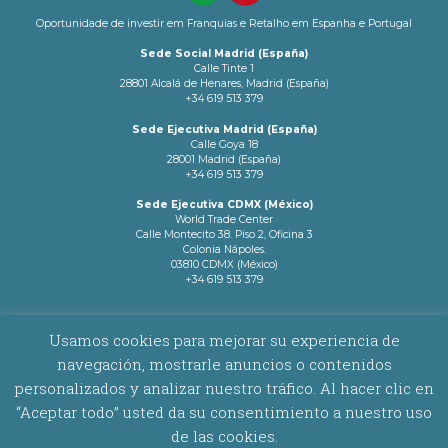
Oportunidade de investir em Franquias e Retalho em Espanha e Portugal
Sede Social Madrid (España)
Calle Tinte 1
28801 Alcalá de Henares, Madrid (España)
+34 619 513 379
Sede Ejecutiva Madrid (España)
Calle Goya 18
28001 Madrid (España)
+34 619 513 379
Sede Ejecutiva CDMX (México)
World Trade Center
Calle Montecito 38. Piso 2, Oficina 3
Colonia Nápoles.
03810 CDMX (México)
+34 619 513 379
info@latamnetworks.es
Usamos cookies para mejorar su experiencia de
navegación, mostrarle anuncios o contenidos
AVISO LEGAL
|
POLÍTICA DE COOKIES
personalizados y analizar nuestro tráfico. Al hacer clic en
“Aceptar todo” usted da su consentimiento a nuestro uso
Copyright © 2026 Latam Networks. Todos los derechos reservados.
de las cookies.