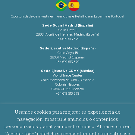
Oportunidade de investir em Franquias e Retalho em Espanha e Portugal
Sede Social Madrid (España)
Calle Tinte 1
28801 Alcalá de Henares, Madrid (España)
+34 619 513 379
Sede Ejecutiva Madrid (España)
Calle Goya 18
28001 Madrid (España)
+34 619 513 379
Sede Ejecutiva CDMX (México)
World Trade Center
Calle Montecito 38. Piso 2, Oficina 3
Colonia Nápoles.
03810 CDMX (México)
+34 619 513 379
info@latamnetworks.es
Usamos cookies para mejorar su experiencia de
navegación, mostrarle anuncios o contenidos
AVISO LEGAL
|
POLÍTICA DE COOKIES
personalizados y analizar nuestro tráfico. Al hacer clic en
“Aceptar todo” usted da su consentimiento a nuestro uso
Copyright © 2026 Latam Networks. Todos los derechos reservados.