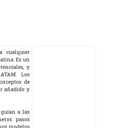
 cualquier
atina. Es un
tenciales, y
LATAM. Los
onceptos de
r añadido y
guían a las
eros pasos
 sus modelos