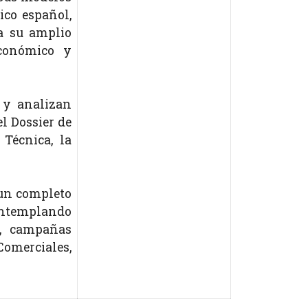
ico español,
 a su amplio
conómico y
n y analizan
l Dossier de
 Técnica, la
un completo
contemplando
a, campañas
omerciales,