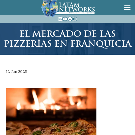
Saltar
LinkedIn
YouTube
Facebook
Instagram
al
contenido
EL MERCADO DE LAS
PIZZERÍAS EN FRANQUICIA
12 Jun 2025