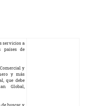
 servicios a
s países de
r Comercial y
imero y más
al, que debe
an Global,
a de buscar y