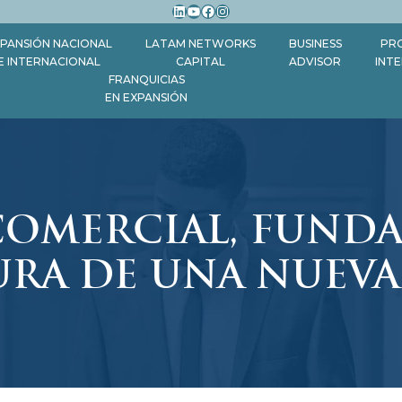
LinkedIn
YouTube
Facebook
Instagram
PANSIÓN NACIONAL
LATAM NETWORKS
BUSINESS
PR
E INTERNACIONAL
CAPITAL
ADVISOR
INT
FRANQUICIAS
EN EXPANSIÓN
COMERCIAL, FUND
URA DE UNA NUEV