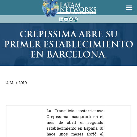
Saltar
LinkedIn
YouTube
Facebook
Instagram
al
contenido
CREPISSIMA ABRE SU
PRIMER ESTABLECIMIENTO
EN BARCELONA.
4 Mar 2019
La Franquicia costarricense
Crepissima inaugurará en el
mes de abril el segundo
establecimiento en España. Si
hace unos meses abrió el