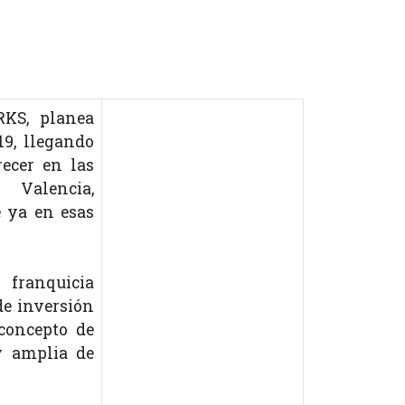
KS, planea
19, llegando
recer en las
Valencia,
 ya en esas
 franquicia
de inversión
concepto de
y amplia de