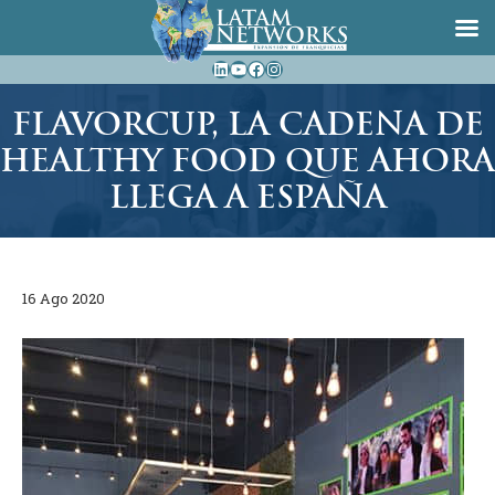
Saltar
LinkedIn
YouTube
Facebook
Instagram
al
contenido
FLAVORCUP, LA CADENA DE
HEALTHY FOOD QUE AHORA
LLEGA A ESPAÑA
16 Ago 2020