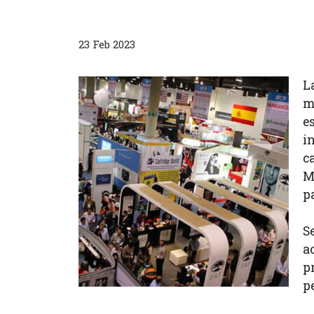
23 Feb 2023
L
m
e
i
c
M
p
S
a
p
p