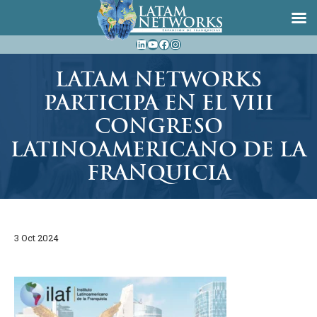
Saltar
LinkedIn
YouTube
Facebook
Instagram
al
contenido
LATAM NETWORKS
PARTICIPA EN EL VIII
CONGRESO
LATINOAMERICANO DE LA
FRANQUICIA
3 Oct 2024