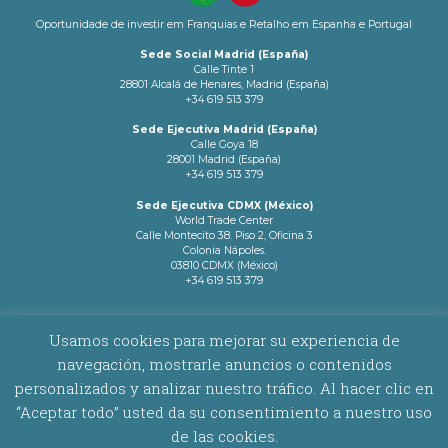
Oportunidade de investir em Franquias e Retalho em Espanha e Portugal
Sede Social Madrid (España)
Calle Tinte 1
28801 Alcalá de Henares, Madrid (España)
+34 619 513 379
Sede Ejecutiva Madrid (España)
Calle Goya 18
28001 Madrid (España)
+34 619 513 379
Sede Ejecutiva CDMX (México)
World Trade Center
Calle Montecito 38. Piso 2, Oficina 3
Colonia Nápoles.
03810 CDMX (México)
+34 619 513 379
info@latamnetworks.es
Usamos cookies para mejorar su experiencia de
navegación, mostrarle anuncios o contenidos
AVISO LEGAL
|
POLÍTICA DE COOKIES
personalizados y analizar nuestro tráfico. Al hacer clic en
“Aceptar todo” usted da su consentimiento a nuestro uso
Copyright © 2026 Latam Networks. Todos los derechos reservados.
de las cookies.