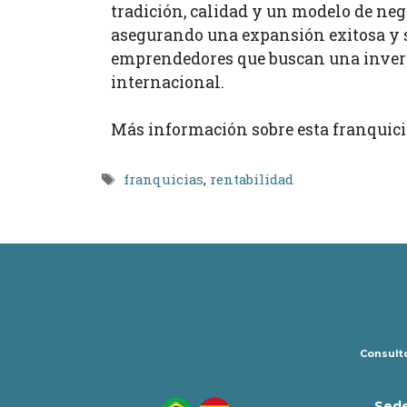
tradición, calidad y un modelo de n
asegurando una expansión exitosa y so
emprendedores que buscan una inversi
internacional.
Más información sobre esta franquici
Etiquetas
franquicias
,
rentabilidad
Consulto
Sede