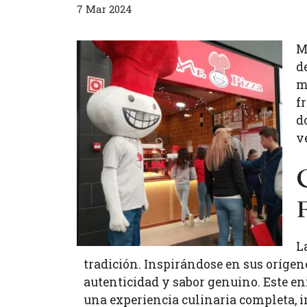
7 Mar 2024
M
d
m
f
d
v
L
tradición. Inspirándose en sus orígene
autenticidad y sabor genuino. Este enf
una experiencia culinaria completa, 