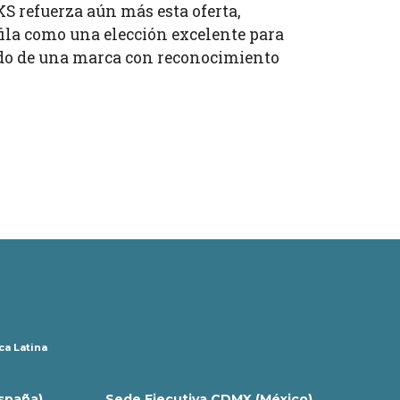
 refuerza aún más esta oferta,
fila como una elección excelente para
ldo de una marca con reconocimiento
ca Latina
España)
Sede Ejecutiva CDMX (México)