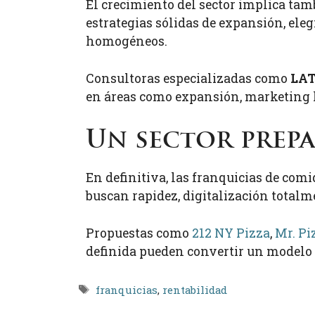
El crecimiento del sector implica ta
estrategias sólidas de expansión, ele
homogéneos.
Consultoras especializadas como
LA
en áreas como expansión, marketing lo
Un sector prepa
En definitiva, las franquicias de co
buscan rapidez, digitalización totalm
Propuestas como
212 NY Pizza
,
Mr. Pi
definida pueden convertir un modelo d
Etiquetas
franquicias
,
rentabilidad