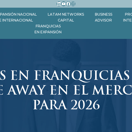
LinkedIn
YouTube
Facebook
Instagram
PANSIÓN NACIONAL
LATAM NETWORKS
BUSINESS
PR
E INTERNACIONAL
CAPITAL
ADVISOR
INT
FRANQUICIAS
EN EXPANSIÓN
S EN FRANQUICIAS
KE AWAY EN EL MER
PARA 2026