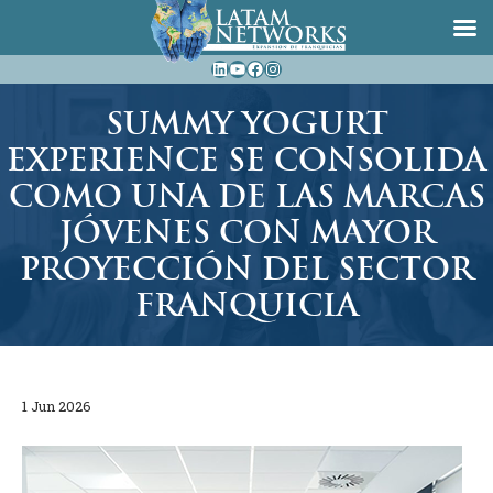
Saltar
LinkedIn
YouTube
Facebook
Instagram
al
contenido
SUMMY YOGURT
EXPERIENCE SE CONSOLIDA
COMO UNA DE LAS MARCAS
JÓVENES CON MAYOR
PROYECCIÓN DEL SECTOR
FRANQUICIA
1 Jun 2026