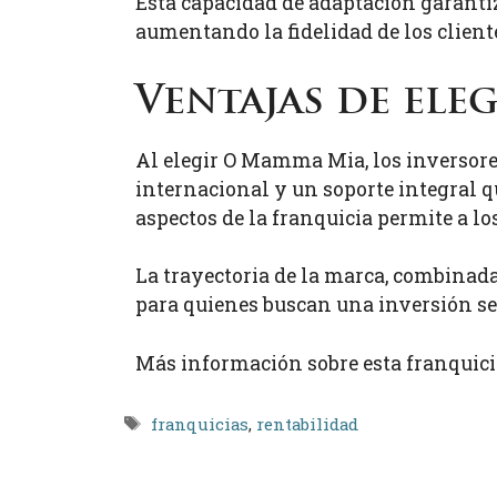
Esta capacidad de adaptación garantiz
aumentando la fidelidad de los client
Ventajas de el
Al elegir O Mamma Mia, los inversore
internacional y un soporte integral qu
aspectos de la franquicia permite a l
La trayectoria de la marca, combinad
para quienes buscan una inversión seg
Más información sobre esta franquic
Etiquetas
franquicias
,
rentabilidad