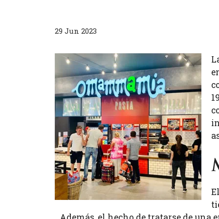
29 Jun 2023
L
e
c
1
c
i
a
E
t
Además, el hecho de tratarse de una e