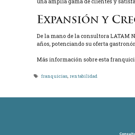
una amplia gama de clientes y satisfa
Expansión y Cr
De la mano de la consultora LATAM 
años, potenciando su oferta gastronóm
Más información sobre esta franquici
Etiquetas
franquicias
,
rentabilidad
Consulto