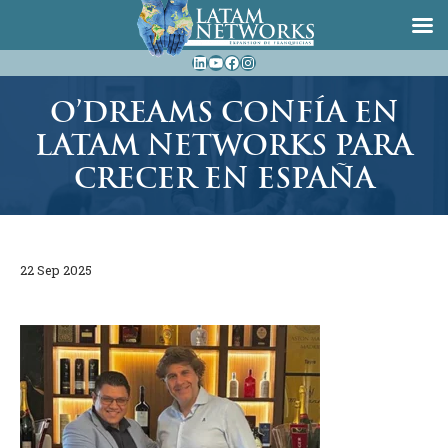
Saltar
LinkedIn
YouTube
Facebook
Instagram
al
contenido
O’DREAMS CONFÍA EN
LATAM NETWORKS PARA
CRECER EN ESPAÑA
22 Sep 2025