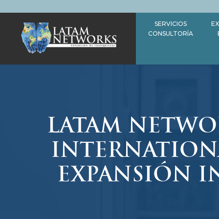
Saltar
al
SERVICIOS
EX
contenido
CONSULTORÍA
LATAM NETWOR
INTERNATION
EXPANSIÓN I