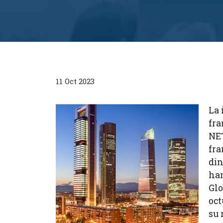
11 Oct 2023
La 
fra
NET
fra
din
han
Glo
oct
su 