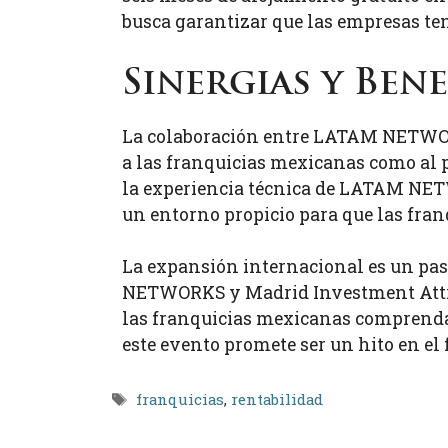
busca garantizar que las empresas ten
Sinergias y Ben
La colaboración entre LATAM NETWORK
a las franquicias mexicanas como al
la experiencia técnica de LATAM NETW
un entorno propicio para que las fra
La expansión internacional es un paso
NETWORKS y Madrid Investment Attra
las franquicias mexicanas comprendan
este evento promete ser un hito en el
Etiquetas
franquicias
,
rentabilidad