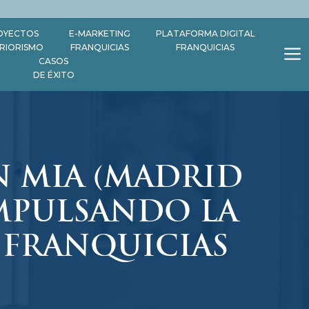
OYECTOS
E-MARKETING
PLATAFORMA DIGITAL
ERIORISMO
FRANQUICIAS
FRANQUICIAS
CASOS
DE ÉXITO
N MIA (MADRID
MPULSANDO LA
 FRANQUICIAS