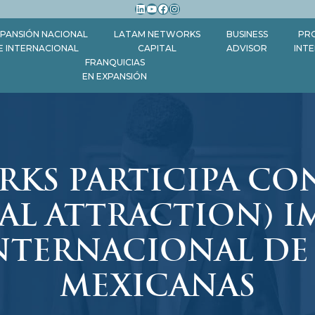
LinkedIn
YouTube
Facebook
Instagram
PANSIÓN NACIONAL
LATAM NETWORKS
BUSINESS
PR
E INTERNACIONAL
CAPITAL
ADVISOR
INT
FRANQUICIAS
EN EXPANSIÓN
KS PARTICIPA CO
AL ATTRACTION) I
NTERNACIONAL DE
MEXICANAS