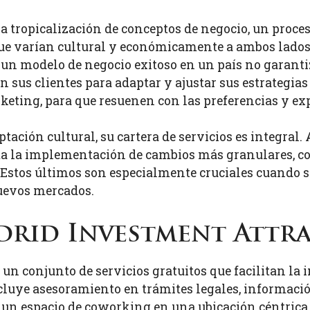
la tropicalización de conceptos de negocio, un proce
 que varían cultural y económicamente a ambos lad
 un modelo de negocio exitoso en un país no garanti
n sus clientes para adaptar y ajustar sus estrategias 
eting, para que resuenen con las preferencias y exp
tación cultural, su cartera de servicios es integral.
sta la implementación de cambios más granulares, c
. Estos últimos son especialmente cruciales cuando 
uevos mercados.
adrid Investment Attr
un conjunto de servicios gratuitos que facilitan la
ncluye asesoramiento en trámites legales, informació
 un espacio de coworking en una ubicación céntrica 