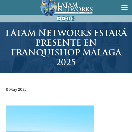
Saltar
LinkedIn
YouTube
Facebook
Instagram
al
contenido
LATAM NETWORKS ESTARÁ
PRESENTE EN
FRANQUISHOP MÁLAGA
2025
8 May 2025