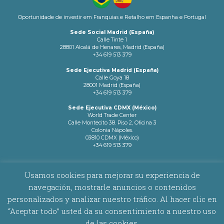
Oportunidade de investir em Franquias e Retalho em Espanha e Portugal
Sede Social Madrid (España)
Calle Tinte 1
28801 Alcalá de Henares, Madrid (España)
+34 619 513 379
Sede Ejecutiva Madrid (España)
Calle Goya 18
28001 Madrid (España)
+34 619 513 379
Sede Ejecutiva CDMX (México)
World Trade Center
Calle Montecito 38. Piso 2, Oficina 3
Colonia Nápoles.
03810 CDMX (México)
+34 619 513 379
info@latamnetworks.es
Usamos cookies para mejorar su experiencia de
navegación, mostrarle anuncios o contenidos
AVISO LEGAL
|
POLÍTICA DE COOKIES
personalizados y analizar nuestro tráfico. Al hacer clic en
“Aceptar todo” usted da su consentimiento a nuestro uso
Copyright © 2026 Latam Networks. Todos los derechos reservados.
de las cookies.