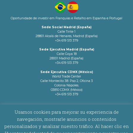
Oportunidade de investir em Franquias e Retalho em Espanha e Portugal
Sede Social Madrid (España)
Calle Tinte 1
28801 Alcalá de Henares, Madrid (España)
+34 619 513 379
Sede Ejecutiva Madrid (España)
Calle Goya 18
28001 Madrid (España)
+34 619 513 379
Sede Ejecutiva CDMX (México)
World Trade Center
Calle Montecito 38. Piso 2, Oficina 3
Colonia Nápoles.
03810 CDMX (México)
+34 619 513 379
info@latamnetworks.es
Usamos cookies para mejorar su experiencia de
navegación, mostrarle anuncios o contenidos
AVISO LEGAL
|
POLÍTICA DE COOKIES
personalizados y analizar nuestro tráfico. Al hacer clic en