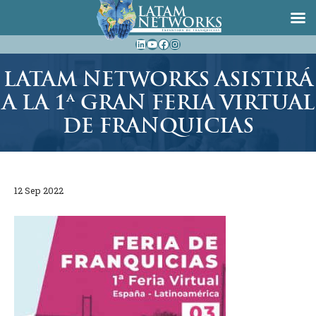
Saltar
LinkedIn
YouTube
Facebook
Instagram
al
contenido
LATAM NETWORKS ASISTIRÁ
A LA 1ª GRAN FERIA VIRTUAL
DE FRANQUICIAS
12 Sep 2022