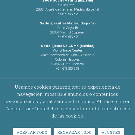
Sede Social Madrid (España)
Calle Tinte 1
28801 Alcalá de Henares, Madrid (España)
+34 619 513 379
Sede Ejecutiva Madrid (España)
Calle Goya 18
28001 Madrid (España)
+34 619 513 379
Sede Ejecutiva CDMX (México)
World Trade Center
Calle Montecito 38. Piso 2, Oficina 3
Colonia Nápoles.
03810 CDMX (México)
+34 619 513 379
info@latamnetworks.es
Usamos cookies para mejorar su experiencia de
navegación, mostrarle anuncios o contenidos
AVISO LEGAL
|
POLÍTICA DE COOKIES
personalizados y analizar nuestro tráfico. Al hacer clic en
“Aceptar todo” usted da su consentimiento a nuestro uso
Copyright © 2026 Latam Networks. Todos los derechos reservados.
de las cookies.
ACEPTAR TODO
RECHAZAR TODO
AJUSTES