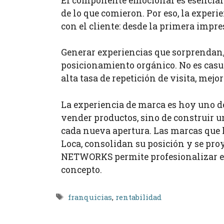
El componente emocional es esencial 
de lo que comieron. Por eso, la exper
con el cliente: desde la primera impre
Generar experiencias que sorprendan,
posicionamiento orgánico. No es casu
alta tasa de repetición de visita, me
La experiencia de marca es hoy uno de
vender productos, sino de construir
cada nueva apertura. Las marcas que 
Loca, consolidan su posición y se pr
NETWORKS permite profesionalizar est
concepto.
Etiquetas
franquicias
,
rentabilidad