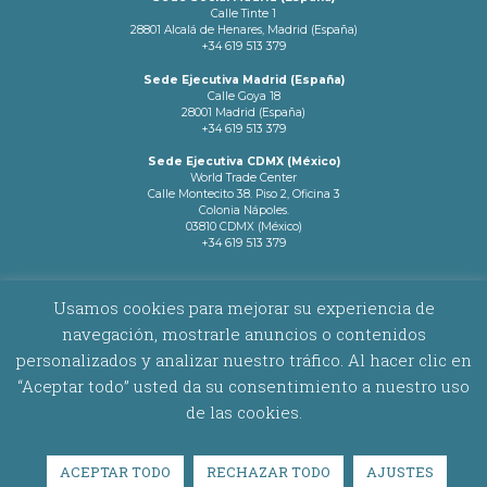
Calle Tinte 1
28801 Alcalá de Henares, Madrid (España)
+34 619 513 379
Sede Ejecutiva Madrid (España)
Calle Goya 18
28001 Madrid (España)
+34 619 513 379
Sede Ejecutiva CDMX (México)
World Trade Center
Calle Montecito 38. Piso 2, Oficina 3
Colonia Nápoles.
03810 CDMX (México)
+34 619 513 379
info@latamnetworks.es
Usamos cookies para mejorar su experiencia de
navegación, mostrarle anuncios o contenidos
AVISO LEGAL
|
POLÍTICA DE COOKIES
personalizados y analizar nuestro tráfico. Al hacer clic en
“Aceptar todo” usted da su consentimiento a nuestro uso
Copyright © 2026 Latam Networks. Todos los derechos reservados.
de las cookies.
ACEPTAR TODO
RECHAZAR TODO
AJUSTES