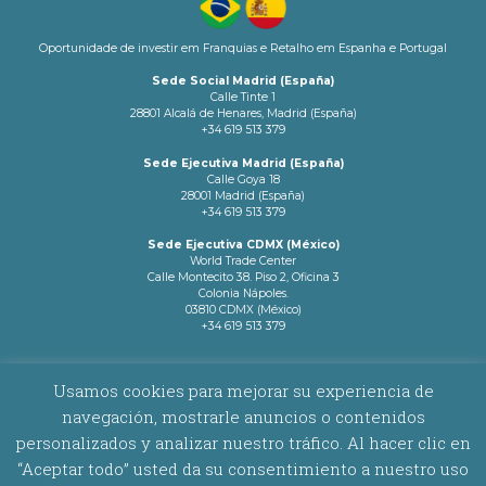
Oportunidade de investir em Franquias e Retalho em Espanha e Portugal
Sede Social Madrid (España)
Calle Tinte 1
28801 Alcalá de Henares, Madrid (España)
+34 619 513 379
Sede Ejecutiva Madrid (España)
Calle Goya 18
28001 Madrid (España)
+34 619 513 379
Sede Ejecutiva CDMX (México)
World Trade Center
Calle Montecito 38. Piso 2, Oficina 3
Colonia Nápoles.
03810 CDMX (México)
+34 619 513 379
info@latamnetworks.es
Usamos cookies para mejorar su experiencia de
navegación, mostrarle anuncios o contenidos
AVISO LEGAL
|
POLÍTICA DE COOKIES
personalizados y analizar nuestro tráfico. Al hacer clic en
“Aceptar todo” usted da su consentimiento a nuestro uso
Copyright © 2026 Latam Networks. Todos los derechos reservados.