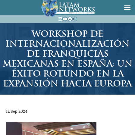
Saltar
LinkedIn
YouTube
Facebook
Instagram
al
contenido
WORKSHOP DE
INTERNACIONALIZACIÓN
DE FRANQUICIAS
MEXICANAS EN ESPAÑA: UN
ÉXITO ROTUNDO EN LA
EXPANSIÓN HACIA EUROPA
12 Sep 2024