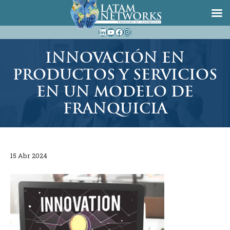
Saltar
LinkedIn
YouTube
Facebook
Instagram
al
contenido
INNOVACIÓN EN
PRODUCTOS Y SERVICIOS
EN UN MODELO DE
FRANQUICIA
15 Abr 2024