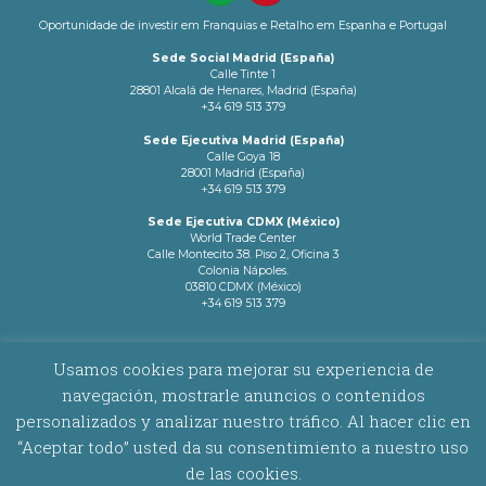
Oportunidade de investir em Franquias e Retalho em Espanha e Portugal
Sede Social Madrid (España)
Calle Tinte 1
28801 Alcalá de Henares, Madrid (España)
+34 619 513 379
Sede Ejecutiva Madrid (España)
Calle Goya 18
28001 Madrid (España)
+34 619 513 379
Sede Ejecutiva CDMX (México)
World Trade Center
Calle Montecito 38. Piso 2, Oficina 3
Colonia Nápoles.
03810 CDMX (México)
+34 619 513 379
info@latamnetworks.es
Usamos cookies para mejorar su experiencia de
navegación, mostrarle anuncios o contenidos
AVISO LEGAL
|
POLÍTICA DE COOKIES
personalizados y analizar nuestro tráfico. Al hacer clic en
“Aceptar todo” usted da su consentimiento a nuestro uso
Copyright © 2026 Latam Networks. Todos los derechos reservados.
de las cookies.