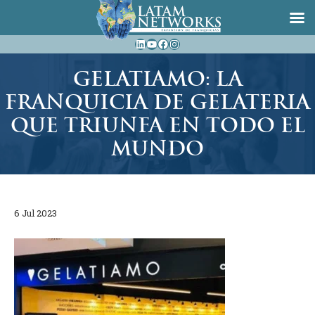
Saltar
LinkedIn
YouTube
Facebook
Instagram
al
contenido
GELATIAMO: LA
FRANQUICIA DE GELATERIA
QUE TRIUNFA EN TODO EL
MUNDO
6 Jul 2023