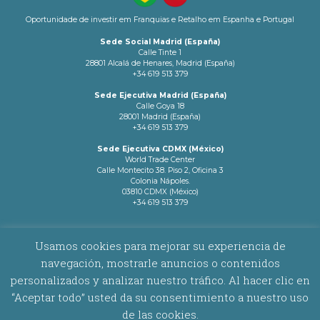
Oportunidade de investir em Franquias e Retalho em Espanha e Portugal
Sede Social Madrid (España)
Calle Tinte 1
28801 Alcalá de Henares, Madrid (España)
+34 619 513 379
Sede Ejecutiva Madrid (España)
Calle Goya 18
28001 Madrid (España)
+34 619 513 379
Sede Ejecutiva CDMX (México)
World Trade Center
Calle Montecito 38. Piso 2, Oficina 3
Colonia Nápoles.
03810 CDMX (México)
+34 619 513 379
info@latamnetworks.es
Usamos cookies para mejorar su experiencia de
navegación, mostrarle anuncios o contenidos
AVISO LEGAL
|
POLÍTICA DE COOKIES
personalizados y analizar nuestro tráfico. Al hacer clic en
“Aceptar todo” usted da su consentimiento a nuestro uso
Copyright © 2026 Latam Networks. Todos los derechos reservados.
de las cookies.