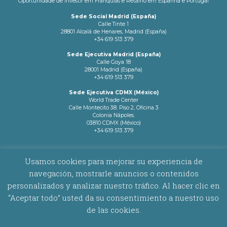
Oportunidade de investir em Franquias e Retalho em Espanha e Portugal
Sede Social Madrid (España)
Calle Tinte 1
28801 Alcalá de Henares, Madrid (España)
+34 619 513 379
Sede Ejecutiva Madrid (España)
Calle Goya 18
28001 Madrid (España)
+34 619 513 379
Sede Ejecutiva CDMX (México)
World Trade Center
Calle Montecito 38. Piso 2, Oficina 3
Colonia Nápoles.
03810 CDMX (México)
+34 619 513 379
info@latamnetworks.es
Usamos cookies para mejorar su experiencia de
navegación, mostrarle anuncios o contenidos
AVISO LEGAL
|
POLÍTICA DE COOKIES
personalizados y analizar nuestro tráfico. Al hacer clic en
“Aceptar todo” usted da su consentimiento a nuestro uso
Copyright © 2026 Latam Networks. Todos los derechos reservados.
de las cookies.